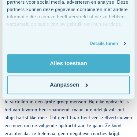
partners voor social media, adverteren en analyse. Deze
bang voor bent, krijg je er steeds meer vertrouwen in dat je
partners kunnen deze gegevens combineren met andere
angstige verwachtingen niet uitkomen.
informatie die u aan ze heeft verstrekt of die ze hebben
verzameld op basis van uw gebruik van hun services.
Zo ook bij Margriet. Samen stellen we een lijstje op met
uitdagingen: dingen die ze heel eng vindt om te doen. En
Details tonen
stap voor stap gaat ze die uitdagingen aan. Dingen die voor
de meeste mensen misschien heel vanzelfsprekend zijn,
maar die voor haar heel spannend zijn. De eerste stap is een
Alles toestaan
goed gesprek aangaan met haar man over alles wat haar
bezig houdt. De tweede stap is om bij de buren langs te gaan
Aanpassen
voor een kop koffie. Dan vertelt ze in een groep collega’s over
haar vakantie. En uiteindelijk durft ze zelfs iets over zichzelf
te vertellen in een grote groep mensen. Bij elke opdracht is
het van tevoren heel spannend, maar uiteindelijk valt het
altijd hartstikke mee. Dat geeft haar heel veel zelfvertrouwen
en moed om de volgende opdracht aan te gaan. Ze komt
erachter dat ze helemaal geen negatieve reacties krijgt.