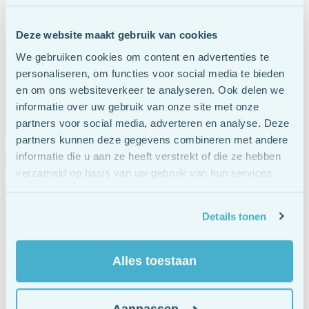
Psychomotorische Therapie, oftewel PMT, is een
behandelmethode waarbij gebruik gemaakt wordt van
Deze website maakt gebruik van cookies
interventies gericht op de lichaamsbeleving en het
We gebruiken cookies om content en advertenties te
bewegingsgedrag. Door sport en spel of
personaliseren, om functies voor social media te bieden
lichaamsgeoriënteerde oefeningen kom je letterlijk in
en om ons websiteverkeer te analyseren. Ook delen we
beweging of sta je juist stil bij ervaringen. De oefeningen in
informatie over uw gebruik van onze site met onze
partners voor social media, adverteren en analyse. Deze
de PMT maken je meer bewust van je lichaam, gevoelens en
partners kunnen deze gegevens combineren met andere
gedachten. Zo leer je om lichaamssignalen, gevoelens en
informatie die u aan ze heeft verstrekt of die ze hebben
gedragspatronen te herkennen, te verwoorden en begrijpen.
verzameld op basis van uw gebruik van hun services.
Zo kom je tot nieuwe ervaringen, inzichten en gedrag.
Hoe gaat vak therapie in zijn werk?
Details tonen
Alles toestaan
Aan de start van de therapie wordt samen met jou gekeken
naar je wensen en behandeldoelen. Je therapeut helpt je bij
het herkennen van lichamelijke signalen en emoties door de