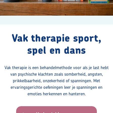
Contact
Maak kennis met ons team
Vak therapie sport,
spel en dans
Vacatures
Contact
Vak therapie is een behandelmethode voor als je last hebt
van psychische klachten zoals somberheid, angsten,
Privacyverklaring volwassenen
prikkelbaarheid, onzekerheid of spanningen. Met
ervaringsgerichte oefeningen leer je spanningen en
Doelgroepen
emoties herkennen en hanteren.
Aanmelden