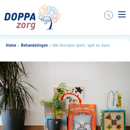
Zorgaanbod
Home
>
Behandelingen
>
Vak therapie sport, spel en dans
Over ons
Praktische informatie
Voor cliënten
Werken bij