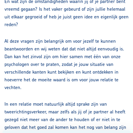
En wat zijn de omstandigheden waarin jij of je partner bent
vreemd gegaan? Is het vaker gebeurd of zijn jullie helemaal
Contact
uit elkaar gegroeid of heb je juist geen idee en eigenlijk geen
reden?
Maak kennis met ons team
Al deze vragen zijn belangrijk om voor jezelf te kunnen
beantwoorden en wij weten dat dat niet altijd eenvoudig is.
Vacatures
Dan kan het zinvol zijn om hier samen met één van onze
psychologen over te praten, zodat je jouw situatie van
verschillende kanten kunt bekijken en kunt ontdekken in
Contact
hoeverre het de moeite waard is om voor jouw relatie te
vechten.
Privacyverklaring volwassenen
In een relatie moet natuurlijk altijd sprake zijn van
Doelgroepen
tweerichtingsverkeer, maar zelfs als jij of je partner al heeft
gezegd niet meer van de ander te houden of er niet in te
geloven dat het goed zal komen kan het nog van belang zijn
Aanmelden