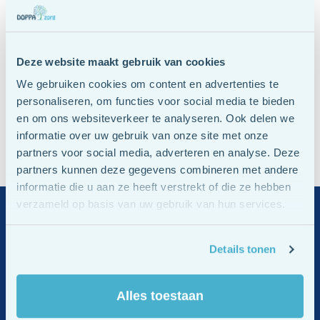
om je relatie grondig te evalueren voordat je een beslissing
neemt.
Deze website maakt gebruik van cookies
Wat voor de één een reden is om de relatie te beëindigen –
bv. eenmalig een ander gezoend – hoeft voor een ander
We gebruiken cookies om content en advertenties te
geen aanleiding te geven om ermee te stoppen. Er zijn ook
personaliseren, om functies voor social media te bieden
relaties die een situatie van vreemd gaan overleven, omdat
en om ons websiteverkeer te analyseren. Ook delen we
informatie over uw gebruik van onze site met onze
beide partners zich door die gebeurtenis zijn gaan realiseren
partners voor social media, adverteren en analyse. Deze
wat ze bijna waren kwijt geraakt.
partners kunnen deze gegevens combineren met andere
informatie die u aan ze heeft verstrekt of die ze hebben
verzameld op basis van uw gebruik van hun services.
Liever direct contact?
Bel of
Details tonen
mail ons gerust
Alles toestaan