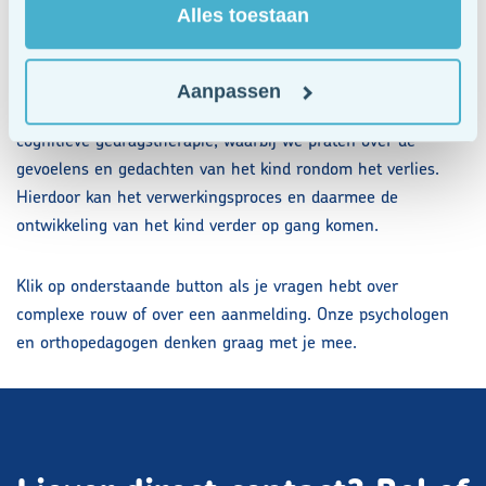
Alles toestaan
Behandeling kan helpen om het verlies en de pijn die daarbij
hoort onder ogen te zien, weer vertrouwen te krijgen en
Aanpassen
verder te gaan. Bij DOPPA zorg doen we dat met EMDR of
cognitieve gedragstherapie, waarbij we praten over de
gevoelens en gedachten van het kind rondom het verlies.
Hierdoor kan het verwerkingsproces en daarmee de
ontwikkeling van het kind verder op gang komen.
Klik op onderstaande button als je vragen hebt over
complexe rouw of over een aanmelding. Onze psychologen
en orthopedagogen denken graag met je mee.