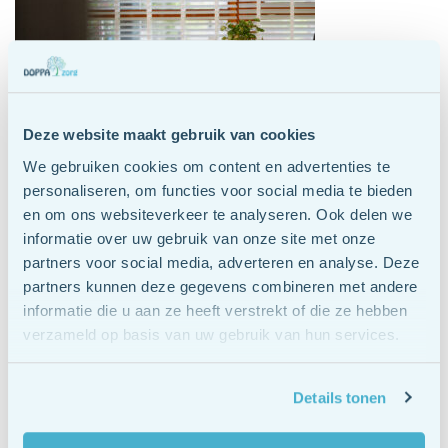
Deze website maakt gebruik van cookies
We gebruiken cookies om content en advertenties te
Hulp en behandeling bij
personaliseren, om functies voor social media te bieden
en om ons websiteverkeer te analyseren. Ook delen we
rouwverwerking voor kinderen
informatie over uw gebruik van onze site met onze
partners voor social media, adverteren en analyse. Deze
Kinderen die last hebben van blijvende rouwreacties,
partners kunnen deze gegevens combineren met andere
informatie die u aan ze heeft verstrekt of die ze hebben
functioneren niet meer in hun dagelijkse leven. Ze willen
verzameld op basis van uw gebruik van hun services.
niet meer naar school, spelen met vriendjes, huiswerk
maken lukt niet of ze zijn continu boos en verdrietig.
Hierdoor kunnen kinderen vastlopen in hun ontwikkeling.
Details tonen
Het is voor deze kinderen belangrijk om een manier te
vinden om door te gaan met het leven.