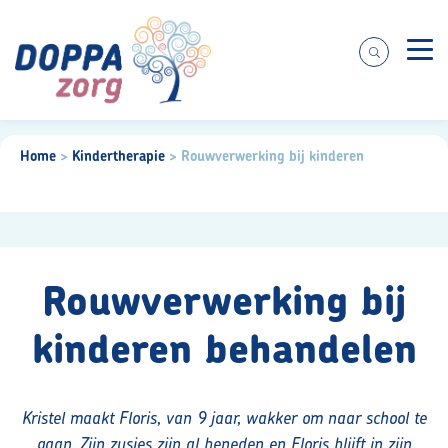
Zorgaanbod
Home
>
Kindertherapie
>
Rouwverwerking bij kinderen
Over ons
Praktische informatie
Rouwverwerking bij
kinderen behandelen
Voor cliënten
Werken bij
Kristel maakt Floris, van 9 jaar, wakker om naar school te
gaan. Zijn zusjes zijn al beneden en Floris blijft in zijn