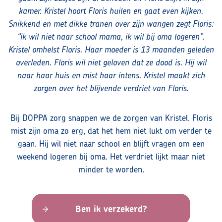
kamer. Kristel hoort Floris huilen en gaat even kijken.
Contact
Snikkend en met dikke tranen over zijn wangen zegt Floris:
“ik wil niet naar school mama, ik wil bij oma logeren”.
Kristel omhelst Floris. Haar moeder is 13 maanden geleden
overleden. Floris wil niet geloven dat ze dood is. Hij wil
Maak kennis met ons team
naar haar huis en mist haar intens. Kristel maakt zich
zorgen over het blijvende verdriet van Floris.
Vacatures
Bij DOPPA zorg snappen we de zorgen van Kristel. Floris
Contact
mist zijn oma zo erg, dat het hem niet lukt om verder te
gaan. Hij wil niet naar school en blijft vragen om een
Privacyverklaring volwassenen
weekend logeren bij oma. Het verdriet lijkt maar niet
minder te worden.
Doelgroepen
Ben ik verzekerd?
Aanmelden