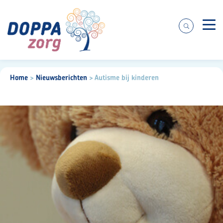
Zorgaanbod
Home
>
Nieuwsberichten
>
Autisme bij kinderen
Over ons
Praktische informatie
Voor cliënten
Werken bij