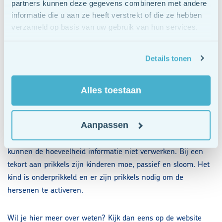
kinderen zijn snel en vaak onrustig. Het kan zijn dat deze
partners kunnen deze gegevens combineren met andere
kinderen moeite hebben met het verwerken van allerlei
informatie die u aan ze heeft verstrekt of die ze hebben
verzameld op basis van uw gebruik van hun services.
prikkels. Prikkels zijn overal. Alles wat je hoort, ziet, voelt,
proeft en denkt is informatie wat de hersenen moeten
verwerken. .
Details tonen
Ontstaan van klachten
Alles toestaan
Kinderen die daar gevoelig voor zijn ontwikkelen klachten. Bij
Aanpassen
een teveel aan prikkels zijn kinderen actief, onrustig,
bewegelijk en druk. Het kind is overprikkeld en de hersenen
kunnen de hoeveelheid informatie niet verwerken. Bij een
tekort aan prikkels zijn kinderen moe, passief en sloom. Het
kind is onderprikkeld en er zijn prikkels nodig om de
hersenen te activeren.
Wil je hier meer over weten? Kijk dan eens op de website