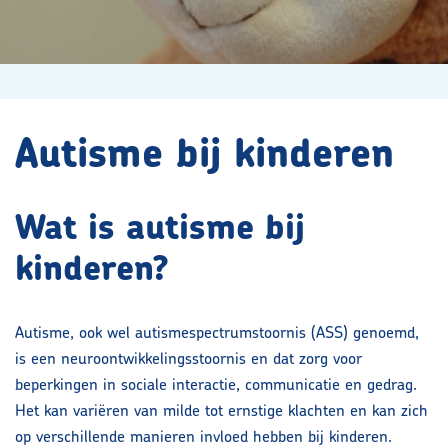
Contact
Maak kennis met ons team
Autisme bij kinderen
Vacatures
Wat is autisme bij
Contact
kinderen?
Privacyverklaring volwassenen
Autisme, ook wel autismespectrumstoornis (ASS) genoemd,
is een neuroontwikkelingsstoornis en dat zorg voor
Doelgroepen
beperkingen in sociale interactie, communicatie en gedrag.
Het kan variëren van milde tot ernstige klachten en kan zich
op verschillende manieren invloed hebben bij kinderen.
Aanmelden