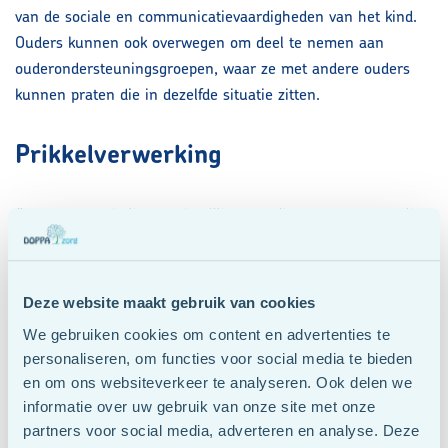
van de sociale en communicatievaardigheden van het kind.
Ouders kunnen ook overwegen om deel te nemen aan
ouderondersteuningsgroepen, waar ze met andere ouders
kunnen praten die in dezelfde situatie zitten.
Prikkelverwerking
“..en toen rende ik naar de glijbaan en ik sprong er op en ik
gleed naar beneden en ik viel in het zand en..” Luuk zit aan
tafel met zijn moeder en blijft maar vertellen. Onrustig en in
snel tempo. Voor hem staat zijn bord met soep. Tijdens het
Deze website maakt gebruik van cookies
vertellen valt de soep uit zijn mond, de lepel in zijn bord en
We gebruiken cookies om content en advertenties te
schuift zijn stoel heen en weer door het zwaaien van zijn
personaliseren, om functies voor social media te bieden
benen.
en om ons websiteverkeer te analyseren. Ook delen we
informatie over uw gebruik van onze site met onze
Alle kinderen zijn weleens onrustig of enthousiast. Sommige
partners voor social media, adverteren en analyse. Deze