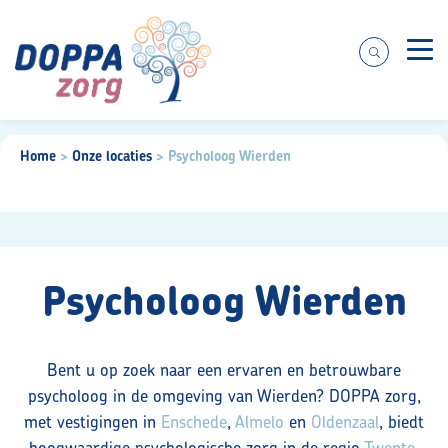
Zorgaanbod
Home
>
Onze locaties
>
Psycholoog Wierden
Over ons
Praktische informatie
Psycholoog Wierden
Voor cliënten
Bent u op zoek naar een ervaren en betrouwbare
psycholoog in de omgeving van Wierden? DOPPA zorg,
Werken bij
met vestigingen in
Enschede
,
Almelo
en
Oldenzaal
, biedt
hoogwaardige psychologische zorg in de regio
Twente
.