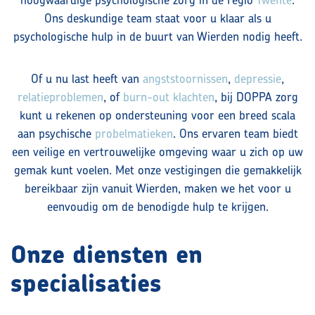
Ons deskundige team staat voor u klaar als u
Contact
psychologische hulp in de buurt van Wierden nodig heeft.
Of u nu last heeft van
angststoornissen
,
depressie
,
Maak kennis met ons team
relatieproblemen
, of
burn-out klachten
, bij DOPPA zorg
kunt u rekenen op ondersteuning voor een breed scala
aan psychische
probelmatieken
. Ons ervaren team biedt
Vacatures
een veilige en vertrouwelijke omgeving waar u zich op uw
gemak kunt voelen. Met onze vestigingen die gemakkelijk
Contact
bereikbaar zijn vanuit Wierden, maken we het voor u
eenvoudig om de benodigde hulp te krijgen.
Privacyverklaring volwassenen
Onze diensten en
Doelgroepen
specialisaties
Aanmelden