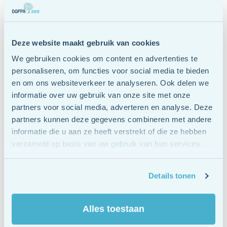
onderbouwd en worden aangepast aan uw individuele
behoeften.
Deze website maakt gebruik van cookies
Innovatieve behandelingen
We gebruiken cookies om content en advertenties te
personaliseren, om functies voor social media te bieden
en om ons websiteverkeer te analyseren. Ook delen we
Ons behandelaanbod is divers en omvat onder andere
informatie over uw gebruik van onze site met onze
cognitieve gedragstherapie
, oplossingsgerichte
partners voor social media, adverteren en analyse. Deze
behandelingen en
EMDR
voor het verwerken van trauma’s.
partners kunnen deze gegevens combineren met andere
Wij stellen een behandelplan op dat specifiek is afgestemd
informatie die u aan ze heeft verstrekt of die ze hebben
op uw behoeften.
verzameld op basis van uw gebruik van hun services.
Uw behandeltraject bij
Details tonen
DOPPA zorg: wat kunt u
verwachten?
Alles toestaan