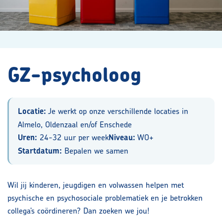
Contact
Maak kennis met ons team
GZ-psycholoog
Vacatures
Locatie:
Je werkt op onze verschillende locaties in
Contact
Almelo, Oldenzaal en/of Enschede
Uren:
24-32 uur per week
Niveau:
WO+
Startdatum:
Bepalen we samen
Privacyverklaring volwassenen
Doelgroepen
Wil jij kinderen, jeugdigen en volwassen helpen met
psychische en psychosociale problematiek en je betrokken
collega’s coördineren? Dan zoeken we jou!
Aanmelden