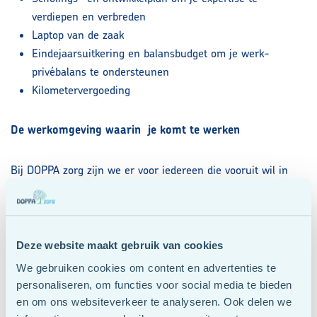
verdiepen en verbreden
Laptop van de zaak
Eindejaarsuitkering en balansbudget om je werk-
privébalans te ondersteunen
Kilometervergoeding
De werkomgeving waarin
je komt te werken
Bij DOPPA zorg zijn we er voor iedereen die vooruit wil in
zijn leven. We bieden zorg die is afgestemd op de
persoonlijke situatie van de cliënt, met oprechte aandacht en
betrokkenheid.
Deze website maakt gebruik van cookies
Als collega word jij net zo gezien en gehoord. Bij ons ben je
We gebruiken cookies om content en advertenties te
geen nummer, maar een professional met je eigen verhaal
personaliseren, om functies voor social media te bieden
en talenten, en daarmee een waardevol onderdeel van ons
en om ons websiteverkeer te analyseren. Ook delen we