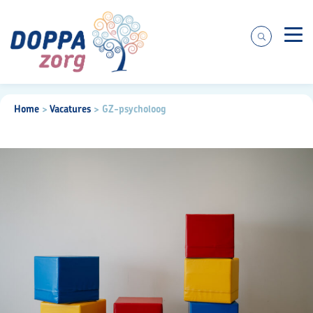
Zorgaanbod
Home
>
Vacatures
>
GZ-psycholoog
Over ons
Praktische informatie
Voor cliënten
Werken bij