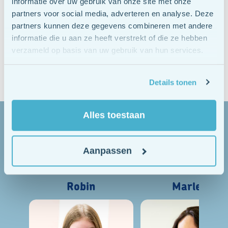
informatie over uw gebruik van onze site met onze
warme en betrokken team.
partners voor social media, adverteren en analyse. Deze
partners kunnen deze gegevens combineren met andere
Je krijgt bij ons écht de ruimte en middelen om jezelf te
informatie die u aan ze heeft verstrekt of die ze hebben
ontwikkelen, je ideeën in te brengen en te ontdekken wat
verzameld op basis van uw gebruik van hun services.
voor jou werkt, zodat jij het beste van betekenis kunt zijn
voor anderen.
Details tonen
Alles toestaan
Maak kennis met
het team
Aanpassen
Robin
Marleen