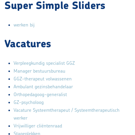
Super Simple Sliders
werken bij
Vacatures
Verpleegkundig specialist GGZ
Manager bestuursbureau
GGZ-therapeut volwassenen
Ambulant gezinsbehandelaar
Orthopedagoog-generalist
GZ-psycholoog
Vacature Systeemtherapeut / Systeemtherapeutisch
werker
Vrijwilliger cliëntenraad
Stageplekken