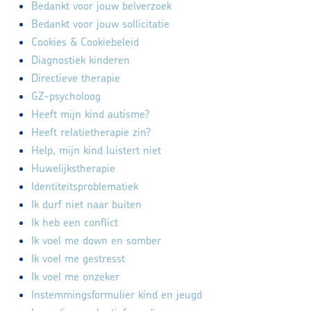
Bedankt voor jouw belverzoek
Bedankt voor jouw sollicitatie
Contact
Cookies & Cookiebeleid
Diagnostiek kinderen
Directieve therapie
Maak kennis met ons team
GZ-psycholoog
Heeft mijn kind autisme?
Vacatures
Heeft relatietherapie zin?
Help, mijn kind luistert niet
Huwelijkstherapie
Contact
Identiteitsproblematiek
Ik durf niet naar buiten
Privacyverklaring volwassenen
Ik heb een conflict
Ik voel me down en somber
Doelgroepen
Ik voel me gestresst
Ik voel me onzeker
Instemmingsformulier kind en jeugd
Aanmelden