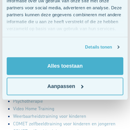
informatie over uw gebruik van onze site met onze
Spelpsychotherapie
partners voor social media, adverteren en analyse. Deze
Systeemtherapie
partners kunnen deze gegevens combineren met andere
Theraplay
informatie die u aan ze heeft verstrekt of die ze hebben
Vak therapie sport, spel en dans
verzameld op basis van uw gebruik van hun services.
EMDR
Details tonen
Werken bij DOPPA zorg
Werken bij DOPPA zorg
Contact
Alles toestaan
Maak kennis met ons team
Geef uw mening
Oplossingsgerichte therapie
Aanpassen
Positieve psychologie
Psychotherapie
Video Home Training
Weerbaarheidstraining voor kinderen
COMET zelfbeeldtraining voor kinderen en jongeren