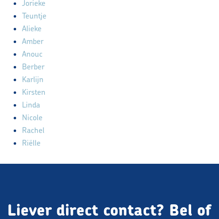
Jorieke
Teuntje
Alieke
Amber
Anouc
Berber
Karlijn
Kirsten
Linda
Nicole
Rachel
Riëlle
Liever direct contact?
Bel of